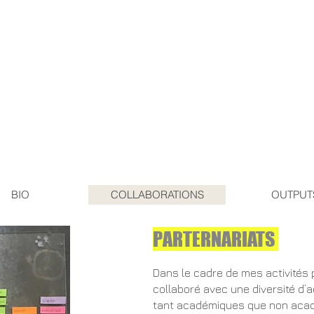
Michela Villani
researcher, writer, sociologist
BIO
COLLABORATIONS
OUTPUT
PARTERNARIATS
Dans le cadre de mes activités p
collaboré avec une diversité d’ac
tant académiques que non aca